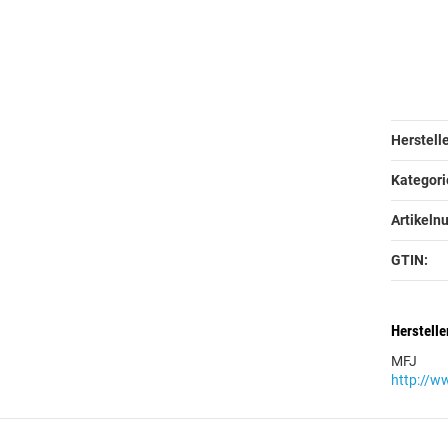
Produk
Wert
Herstelle
Kategori
Artikeln
GTIN:
Herstelle
MFJ
http://w