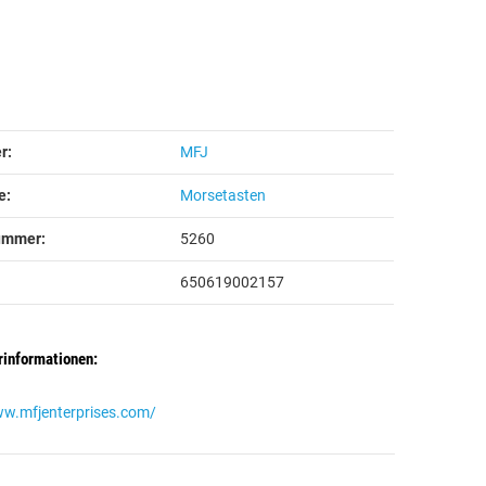
teigenschaft
r:
MFJ
e:
Morsetasten
ummer:
5260
650619002157
rinformationen:
ww.mfjenterprises.com/