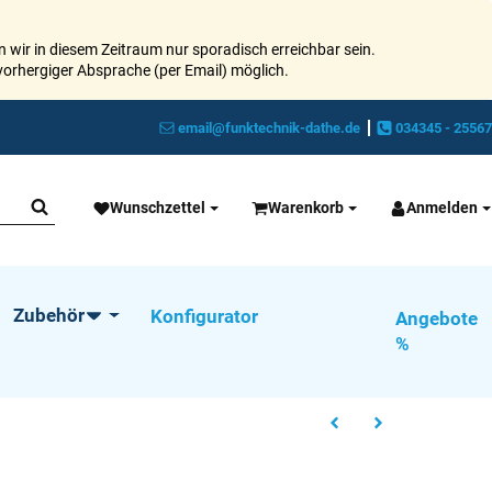
 wir in diesem Zeitraum nur sporadisch erreichbar sein.
vorhergiger Absprache (per Email) möglich.
email@funktechnik-dathe.de
034345 - 25567
Wunschzettel
Warenkorb
Anmelden
Zubehör
Konfigurator
Angebote
%